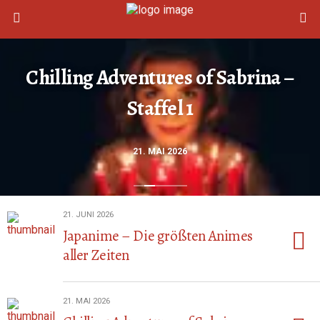
Chilling Adventures of Sabrina –
Staffel 1
21. MAI 2026
21. JUNI 2026
Japanime – Die größten Animes
aller Zeiten
21. MAI 2026