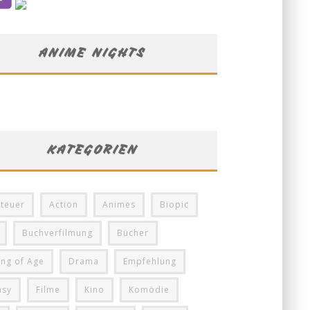
ANIME NIGHTS
KATEGORIEN
teuer
Action
Animes
Biopic
Buchverfilmung
Bücher
ng of Age
Drama
Empfehlung
asy
Filme
Kino
Komödie