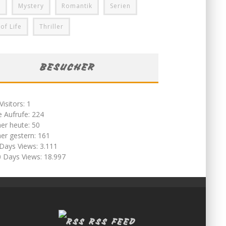
i
Mystery
Romantik
Serien
 of Life
Thriller
BESUCHER
Visitors:
1
e Aufrufe:
224
er heute:
50
er gestern:
161
 Days Views:
3.111
0 Days Views:
18.997
RSS FEED