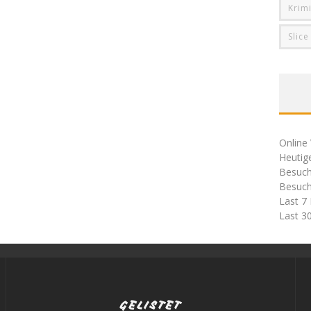
Krim
Slice
Online 
Heutig
Besuch
Besuch
Last 7
Last 3
GELISTET