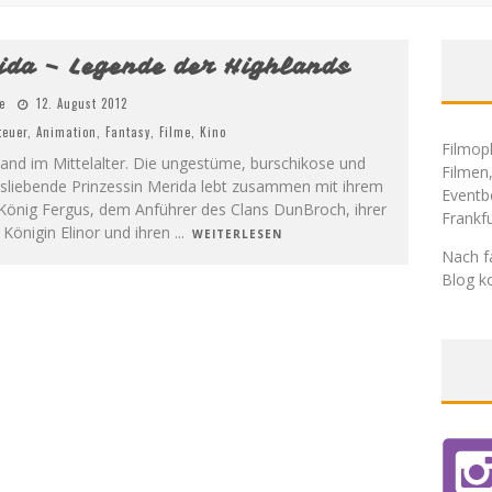
ida – Legende der Highlands
e
12. August 2012
teuer
,
Animation
,
Fantasy
,
Filme
,
Kino
Filmoph
land im Mittelalter. Die ungestüme, burschikose und
Filmen
itsliebende Prinzessin Merida lebt zusammen mit ihrem
Eventb
 König Fergus, dem Anführer des Clans DunBroch, ihrer
Frankf
 Königin Elinor und ihren
...
WEITERLESEN
Nach f
Blog ko