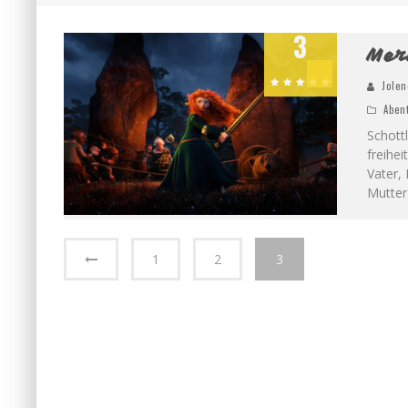
3
Mer
Jolen
Aben
Schott
freihe
Vater,
Mutter
1
2
3