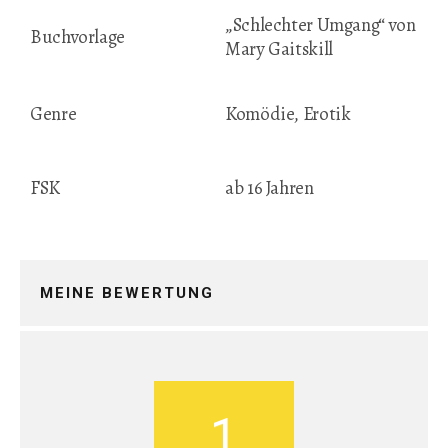
„Schlechter Umgang“ von
Buchvorlage
Mary Gaitskill
Genre
Komödie, Erotik
FSK
ab 16 Jahren
MEINE BEWERTUNG
1