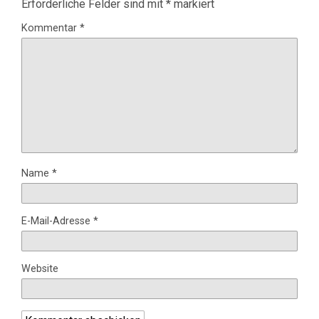
Erforderliche Felder sind mit
*
markiert
Kommentar
*
Name
*
E-Mail-Adresse
*
Website