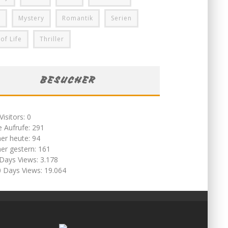
i
Mystery
Romantik
Serien
 of Life
Thriller
BESUCHER
Visitors:
0
e Aufrufe:
291
er heute:
94
er gestern:
161
 Days Views:
3.178
0 Days Views:
19.064