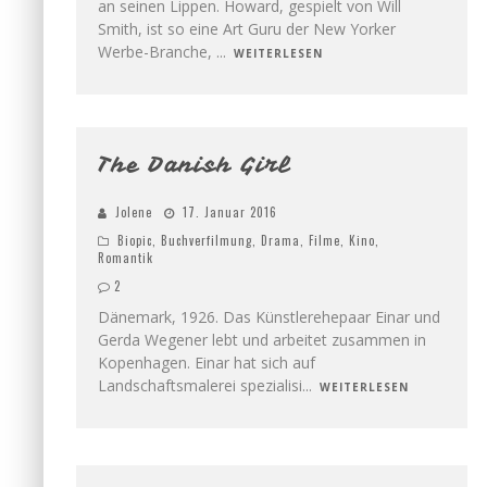
an seinen Lippen. Howard, gespielt von Will
Smith, ist so eine Art Guru der New Yorker
Werbe-Branche,
...
WEITERLESEN
3
The Danish Girl
Jolene
17. Januar 2016
Biopic
,
Buchverfilmung
,
Drama
,
Filme
,
Kino
,
Romantik
2
Dänemark, 1926. Das Künstlerehepaar Einar und
Gerda Wegener lebt und arbeitet zusammen in
Kopenhagen. Einar hat sich auf
Landschaftsmalerei spezialisi
...
WEITERLESEN
2.5