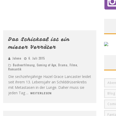
5
Das Schicksal ist ein
mieser Verräter
Jolene
6. Juli 2015
Buchverfilmung
,
Coming of Age
,
Drama
,
Filme
,
Romantik
Die sechzehnjährige Hazel Grace Lancaster leidet
seit ihrem 13. Lebensjahr an Schilddrüsenkrebs
Aben
mit Metastasen in der Lunge. Daher muss sie
jeden Tag
...
Blog
WEITERLESEN
Comi
3
Fant