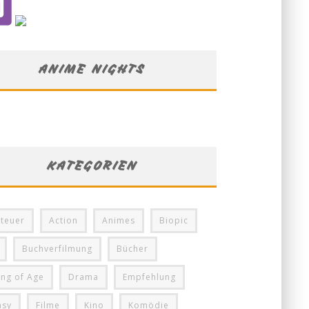
ANIME NIGHTS
KATEGORIEN
teuer
Action
Animes
Biopic
Buchverfilmung
Bücher
ng of Age
Drama
Empfehlung
asy
Filme
Kino
Komödie