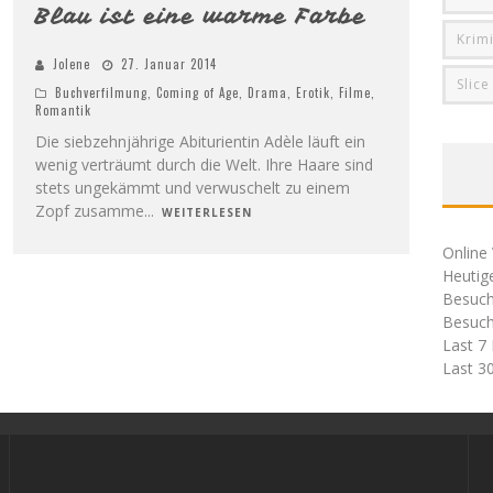
Blau ist eine warme Farbe
Krim
Jolene
27. Januar 2014
Slice
Buchverfilmung
,
Coming of Age
,
Drama
,
Erotik
,
Filme
,
Romantik
Die siebzehnjährige Abiturientin Adèle läuft ein
wenig verträumt durch die Welt. Ihre Haare sind
stets ungekämmt und verwuschelt zu einem
Zopf zusamme
...
WEITERLESEN
Online 
Heutig
Besuch
Besuch
Last 7
Last 3