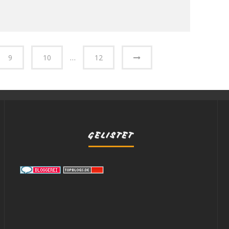
9
10
…
12
GELISTET