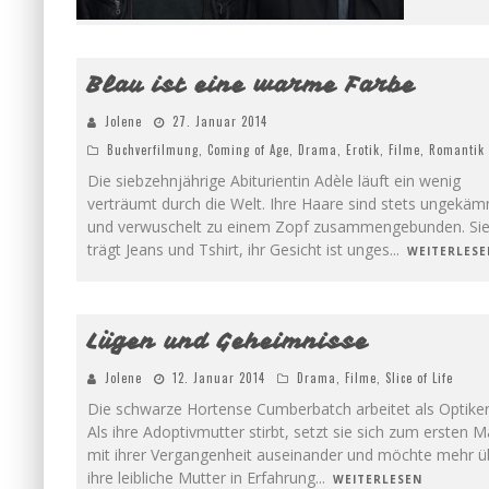
3
Blau ist eine warme Farbe
Jolene
27. Januar 2014
Buchverfilmung
,
Coming of Age
,
Drama
,
Erotik
,
Filme
,
Romantik
Die siebzehnjährige Abiturientin Adèle läuft ein wenig
verträumt durch die Welt. Ihre Haare sind stets ungekä
und verwuschelt zu einem Zopf zusammengebunden. Si
trägt Jeans und Tshirt, ihr Gesicht ist unges
...
WEITERLESE
3
Lügen und Geheimnisse
Jolene
12. Januar 2014
Drama
,
Filme
,
Slice of Life
Die schwarze Hortense Cumberbatch arbeitet als Optiker
Als ihre Adoptivmutter stirbt, setzt sie sich zum ersten M
mit ihrer Vergangenheit auseinander und möchte mehr ü
ihre leibliche Mutter in Erfahrung
...
WEITERLESEN