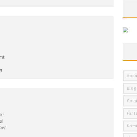
mmt
e
N
Aben
Blog
Comi
Fant
in.
al
Krim
ber