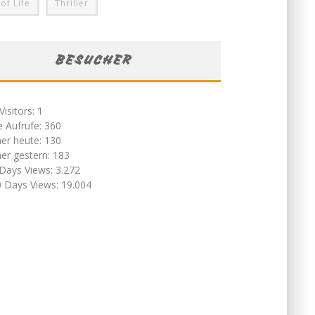
 of Life
Thriller
BESUCHER
Visitors:
1
e Aufrufe:
360
er heute:
130
er gestern:
183
 Days Views:
3.272
0 Days Views:
19.004