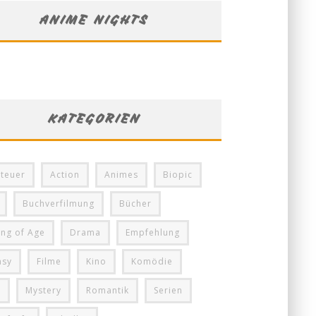
ANIME NIGHTS
KATEGORIEN
teuer
Action
Animes
Biopic
Buchverfilmung
Bücher
ng of Age
Drama
Empfehlung
asy
Filme
Kino
Komödie
i
Mystery
Romantik
Serien