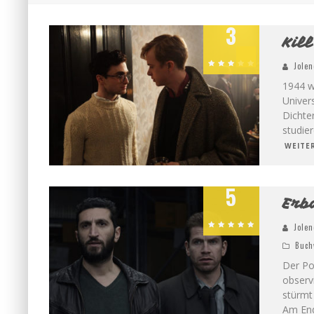
3
Kil
Jolen
1944 w
Univer
Dichter
studie
WEITE
5
Erb
Jolen
Buch
Der Po
observ
stürmt 
Am End