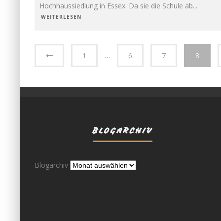
Hochhaussiedlung in Essex. Da sie die Schule ab
...
WEITERLESEN
1
…
6
7
8
BLOGARCHIV
Blogarchiv