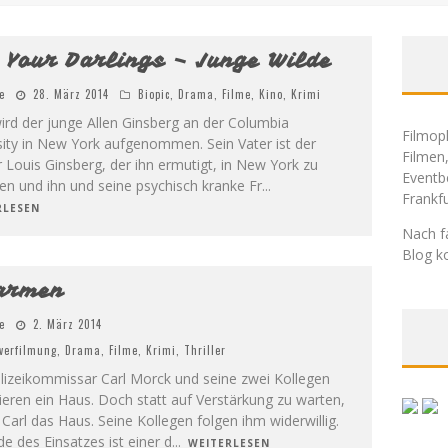
l Your Darlings – Junge Wilde
e
28. März 2014
Biopic
,
Drama
,
Filme
,
Kino
,
Krimi
ird der junge Allen Ginsberg an der Columbia
Filmoph
sity in New York aufgenommen. Sein Vater ist der
Filmen
 Louis Ginsberg, der ihn ermutigt, in New York zu
Eventb
ren und ihn und seine psychisch kranke Fr
...
Frankf
RLESEN
Nach f
Blog ko
armen
e
2. März 2014
verfilmung
,
Drama
,
Filme
,
Krimi
,
Thriller
lizeikommissar Carl Morck und seine zwei Kollegen
ieren ein Haus. Doch statt auf Verstärkung zu warten,
Carl das Haus. Seine Kollegen folgen ihm widerwillig.
e des Einsatzes ist einer d
...
WEITERLESEN