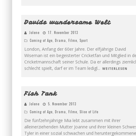
5
Davids wundersame Welt
Jolene
17. November 2013
Coming of Age
,
Drama
,
Filme
,
Sport
London, Anfang der 60er Jahre. Der elfjährige David
Wiseman ist ein begeisterter Cricketfan und Mitglied in d
Cricketmannschaft seiner Schule. Da er allerdings ziemlic
schlecht spielt, darf er im Team ledigl
...
WEITERLESEN
4
Fish Tank
Jolene
5. November 2013
Coming of Age
,
Drama
,
Filme
,
Slice of Life
Die fünfzehnjährige Mia lebt zusammen mit ihrer
alleinerziehenden Mutter Joanne und ihrer kleinen Schwe
Tyler in einer sozial schwachen und heruntergekommen