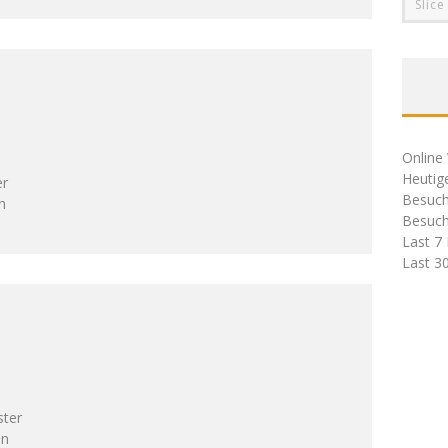
Slice
Online 
Heutig
er
Besuch
h
Besuch
Last 7
Last 3
ster
en